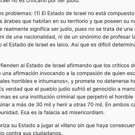
ael no es criticarlo por ser judío.
s problemas: (1) El Estado de Israel no está compuesto
árabes que habitan en su territorio y que poseen su nac
 realmente significa ser judío, pues no se trata de una
i de una nacionalidad, ni de un sinónimo de profesar l
l Estado de Israel es laico. Así que es difícil determin
nden al Estado de Israel afirmando que los críticos de
d de una afirmación invocando a la compasión de quien esc
ales horribles e inhumanos», y promete no detenerse hast
 verdad que el pueblo judío sufrió el genocidio a manos 
Hamas es una institución criminal que perpetró el horri
sinar a más de 30 mil y herir a otras 70 mil. En ambos 
unidad. Esa es la falacia ad misericordiam.
utoriza su Estado a jugar al villano sin que haya consecu
dio contra sus ciudadanos.