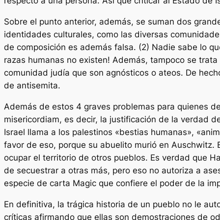
respecto a una persona. Así que criticar al Estado de Isr
Sobre el punto anterior, además, se suman dos grande
identidades culturales, como las diversas comunidades 
de composición es además falsa. (2) Nadie sabe lo que
razas humanas no existen! Además, tampoco se trata n
comunidad judía que son agnósticos o ateos. De hecho e
de antisemita.
Además de estos 4 graves problemas para quienes defie
misericordiam
, es decir, la justificación de la verda
Israel llama a los palestinos «bestias humanas», «anim
favor de eso, porque su abuelito murió en Auschwitz. Es
ocupar el territorio de otros pueblos. Es verdad que 
de secuestrar a otras más, pero eso no autoriza a ase
especie de carta Magic que confiere el poder de la imp
En definitiva, la trágica historia de un pueblo no le a
críticas afirmando que ellas son demostraciones de o