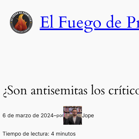
Saltar
al
El Fuego de 
contenido
¿Son antisemitas los crítico
6 de marzo de 2024
–
Jope
por
Tiempo de lectura:
4
minutos